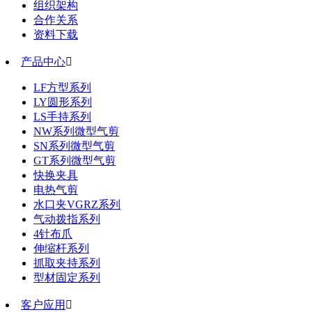
组织架构
合作关系
资料下载
产品中心

LF方型系列
LY圆形系列
LS手持系列
NW系列微型气剪
SN系列微型气剪
GT系列微型气剪
快换夹具
电热气剪
水口夹VGRZ系列
气动拨指系列
4针布爪
伸缩杆系列
抓取夹持系列
型材固定系列
客户应用
